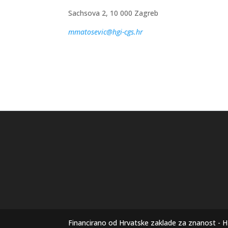
Sachsova 2, 10 000 Zagreb
mmatosevic@hgi-cgs.hr
Financirano od Hrvatske zaklade za znanost - 