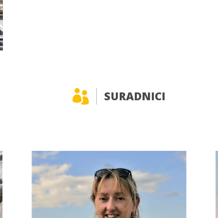

SURADNICI