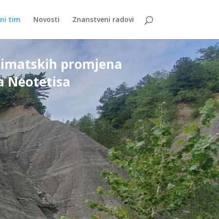
ni tim
Novosti
Znanstveni radovi
klimatskih promjena
a Neotetisa