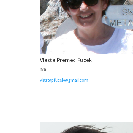
Vlasta Premec Fućek
n/a
vlastapfucek@gmail.com