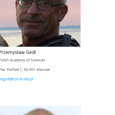
Przemysław Gedl
Polish Academy of Sciences
Plac Defilad 1, 00-901 Warsaw
ndgedl@cyf-kr.edu.pl