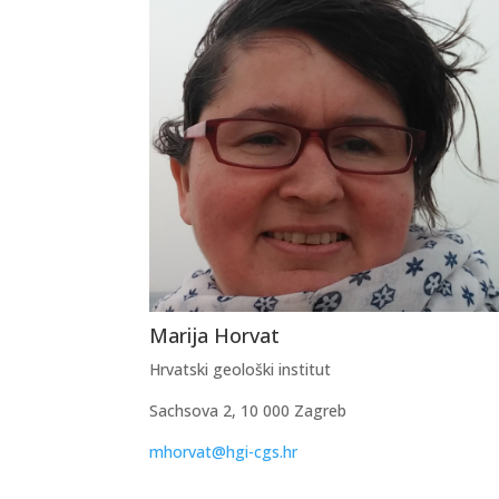
Marija Horvat
Hrvatski geološki institut
Sachsova 2, 10 000 Zagreb
mhorvat@hgi-cgs.hr