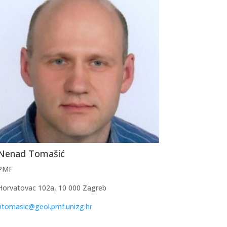
Nenad Tomašić
PMF
Horvatovac 102a, 10 000 Zagreb
ntomasic@geol.pmf.unizg.hr