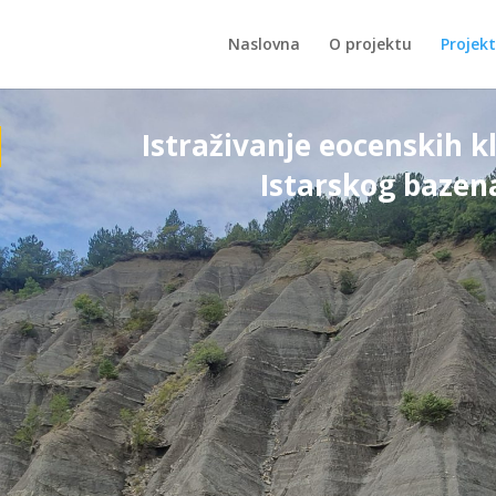
Naslovna
O projektu
Projekt
N
Istraživanje eocenskih 
Istarskog bazen